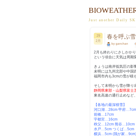
BIOWEATHE
Just another Dail
春を呼ぶ雪
29
2月
by ganchan
2月も終わりにさしかか
という頃合に天気は周期
きょうは南岸低気圧の影
未明には九州北部や中国
福岡市内も3cmの雪が積
そして未明から雪が降り
静岡県東部・山梨県富士
東名高速の通行止めなど
【各地の最深積雪】
河口湖…28cm 甲府…7c
前橋…17cm
宇都宮…16cm
秩父…12cm 熊谷…10cm
水戸…5cm つくば…5cm
横浜…5cm (我が家…9cm