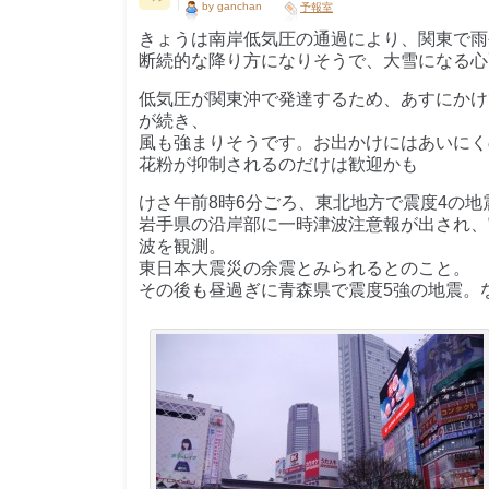
by ganchan
予報室
きょうは南岸低気圧の通過により、関東で雨
断続的な降り方になりそうで、大雪になる心
低気圧が関東沖で発達するため、あすにかけ
が続き、
風も強まりそうです。お出かけにはあいにく
花粉が抑制されるのだけは歓迎かも
けさ午前8時6分ごろ、東北地方で震度4の地
岩手県の沿岸部に一時津波注意報が出され、宮
波を観測。
東日本大震災の余震とみられるとのこと。
その後も昼過ぎに青森県で震度5強の地震。