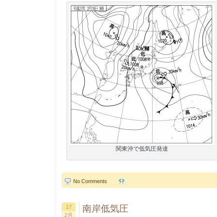
関東沖で低気圧発達
No Comments
南岸低気圧
17
2月