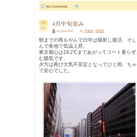
No Comments
4月中旬並み
23
2月
by ganchan
予報室
,
管理室
朝までの雨もやんで日中は陽射し復活、そし
んで各地で気温上昇。
東京都心は19.2℃まであがってコート要ら
む陽気です。
夕方は再び大気不安定となってひと雨、ちゃ
で安心でした。