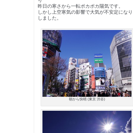
り
昨日の寒さから一転ポカポカ陽気です。
しかし上空寒気の影響で大気が不安定になり
しました。
朝から快晴 (東京 渋谷)