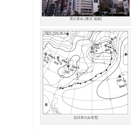
雲が多め (東京 池袋)
北日本のみ冬型