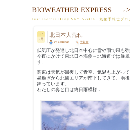
BIOWEATHER EXPRESS →>
Just another Daily SKY Sketch 気象予報士ブ
北日本大荒れ
27
2月
by ganchan
予報室
低気圧が発達し北日本中心に雪や雨で風も強
今夜にかけて東北日本海側～北海道では暴風
す。
関東は天気が回復して青空、気温も上がって
昼過ぎから北風エリアが南下してきて、雨後
舞っています。
わたしの鼻と目は終日雨模様…