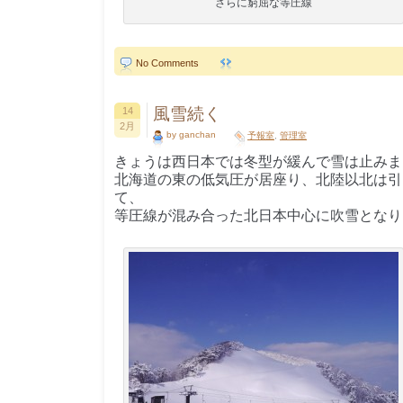
さらに窮屈な等圧線
No Comments
風雪続く
14
2月
by ganchan
予報室
,
管理室
きょうは西日本では冬型が緩んで雪は止みま
北海道の東の低気圧が居座り、北陸以北は引
て、
等圧線が混み合った北日本中心に吹雪となり