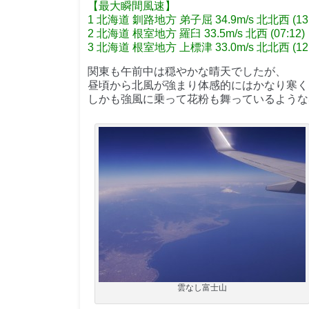
【最大瞬間風速】
1 北海道 釧路地方 弟子屈 34.9m/s 北北西 (13:
2 北海道 根室地方 羅臼 33.5m/s 北西 (07:12)
3 北海道 根室地方 上標津 33.0m/s 北北西 (12:
関東も午前中は穏やかな晴天でしたが、
昼頃から北風が強まり体感的にはかなり寒く
しかも強風に乗って花粉も舞っているような
雲なし富士山