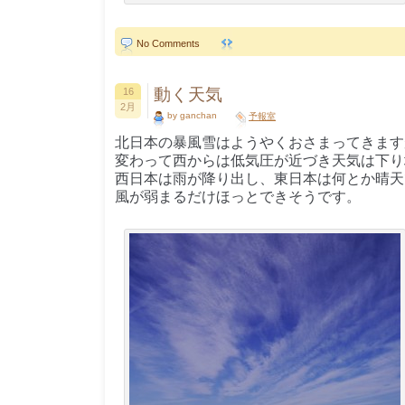
No Comments
動く天気
16
2月
by ganchan
予報室
北日本の暴風雪はようやくおさまってきます
変わって西からは低気圧が近づき天気は下り
西日本は雨が降り出し、東日本は何とか晴天
風が弱まるだけほっとできそうです。