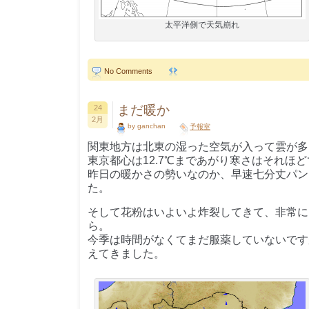
太平洋側で天気崩れ
No Comments
まだ暖か
24
2月
by ganchan
予報室
関東地方は北東の湿った空気が入って雲が多
東京都心は12.7℃まであがり寒さはそれほ
昨日の暖かさの勢いなのか、早速七分丈パン
た。
そして花粉はいよいよ炸裂してきて、非常に
ら。
今季は時間がなくてまだ服薬していないです
えてきました。