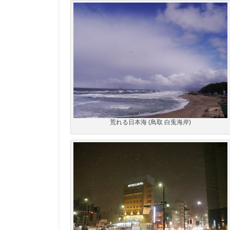
荒れる日本海 (鳥取 白兎海岸)