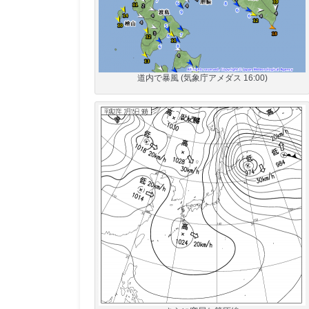
道内で暴風 (気象庁アメダス 16:00)