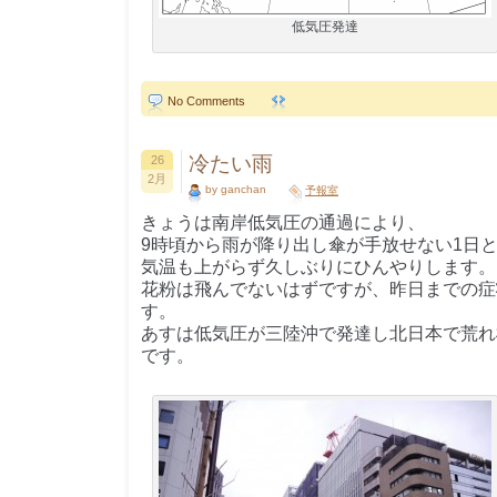
低気圧発達
No Comments
冷たい雨
26
2月
by ganchan
予報室
きょうは南岸低気圧の通過により、
9時頃から雨が降り出し傘が手放せない1日
気温も上がらず久しぶりにひんやりします。
花粉は飛んでないはずですが、昨日までの症
す。
あすは低気圧が三陸沖で発達し北日本で荒れ
です。