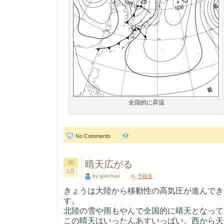
全国的に昇温
No Comments
晴天広がる
20
2月
by ganchan
予報室
きょうは大陸から移動性の高気圧が進んでき
す。
北陸の雪や雨もやんで全国的に晴天となって
この晴天はいったんあすいっぱい、西から天