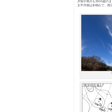
夕張や旭川も30cm超の
太平洋側は冬晴れで、西