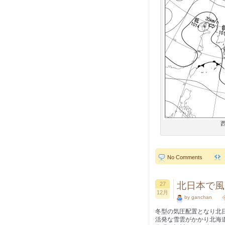
No Comments
北日本で風
27
12月
by ganchan
冬型の気圧配置となり北
活発な雪雲がかかり北海道雨