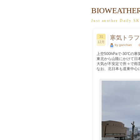
BIOWEATHE
Just another Dail
寒気トラフ
31
12月
by ganchan
上空500hPaで-30℃
東北から山陰にかけて日
大気が不安定で所々で雨
なお、北日本も道東中心に