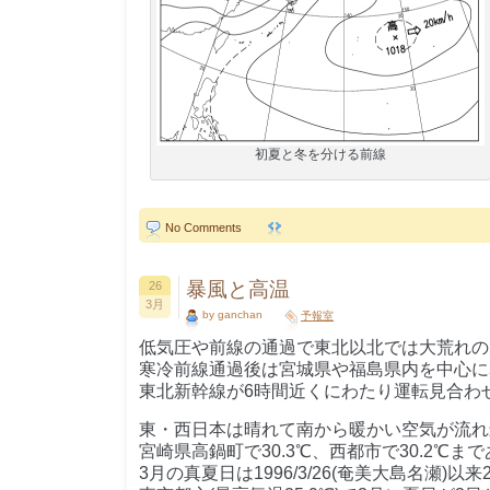
初夏と冬を分ける前線
No Comments
暴風と高温
26
3月
by ganchan
予報室
低気圧や前線の通過で東北以北では大荒れの
寒冷前線通過後は宮城県や福島県内を中心に
東北新幹線が6時間近くにわたり運転見合わ
東・西日本は晴れて南から暖かい空気が流れ
宮崎県高鍋町で30.3℃、西都市で30.2℃ま
3月の真夏日は1996/3/26(奄美大島名瀬)以