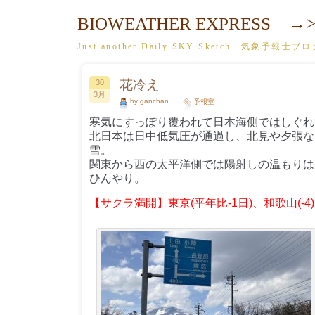
BIOWEATHER EXPRESS →>
Just another Daily SKY Sketch 気象予報士ブ
花冷え
30
3月
by ganchan
予報室
寒気にすっぽり覆われて日本海側ではしぐれ
北日本は日中低気圧が通過し、北見や夕張など
雪。
関東から西の太平洋側では陽射しの温もりは
ひんやり。
【サクラ満開】東京(平年比-1日)、和歌山(-4)、