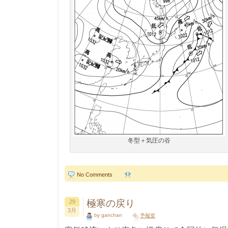
冬型＋気圧の谷
No Comments
極寒の戻り
29
3月
by ganchan
予報室