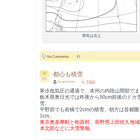
寒気は北上
No Comments
都心も積雪
19
3月
by ganchan
予報室
寒冷低気圧の通過で、本州の内陸山間部でま
栃木県奥日光では昨夜から50cm前後のドカ雪
雪。
平野部でも前橋で2cmの積雪、朝方は首都
1cm。
東京奥多摩町と桧原村、長野県上田佐久地域
木北部などに大雪警報
。