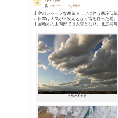
3月
by ganchan
予報室
上空のシャープな寒気トラフに伴う寒冷低気
西日本は大気が不安定となり雷を伴った雨。
中国地方の山間部では大雪となり、北広島町八
大気が不安定