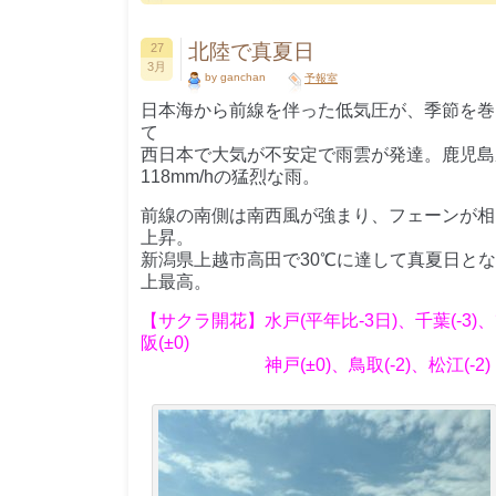
北陸で真夏日
27
3月
by ganchan
予報室
日本海から前線を伴った低気圧が、季節を巻
て
西日本で大気が不安定で雨雲が発達。鹿児島
118mm/hの猛烈な雨。
前線の南側は南西風が強まり、フェーンが相
上昇。
新潟県上越市高田で30℃に達して真夏日と
上最高。
【サクラ開花】水戸(平年比-3日)、千葉(-3)、熊
阪(±0)
神戸(±0)、鳥取(-2)、松江(-2)