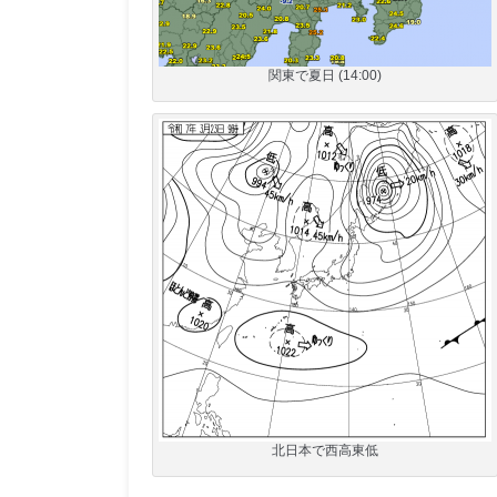
関東で夏日 (14:00)
北日本で西高東低