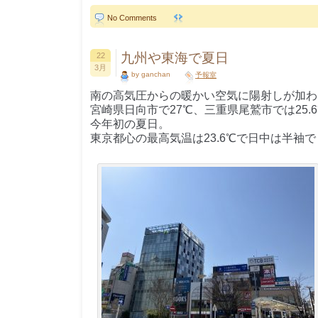
No Comments
九州や東海で夏日
22
3月
by ganchan
予報室
南の高気圧からの暖かい空気に陽射しが加わ
宮崎県日向市で27℃、三重県尾鷲市では25.
今年初の夏日。
東京都心の最高気温は23.6℃で日中は半袖で