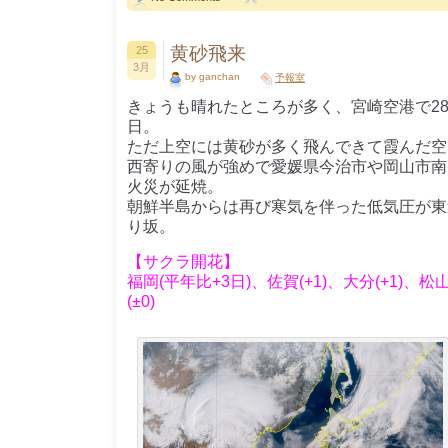
黄砂飛来
25
3月
by ganchan
予報室
きょうも晴れたところが多く、宮崎空港で28
日。
ただ上空には黄砂が多く飛んできて霞んだ空
西寄りの風が強めで愛媛県今治市や岡山市南
火災が延焼。
朝鮮半島からは再び寒気を伴った低気圧が東
り坂。
【サクラ開花】
福岡(平年比+3日)、佐賀(+1)、大分(+1)、松山
(±0)