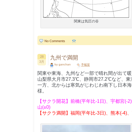
関東は気圧の谷
No Comments
九州で満開
28
3月
by ganchan
予報室
関東や東海、九州など一部で晴れ間が出て暖
山梨県大月市27.3℃、静岡市27.2℃など
一方、北からは寒気がじわじわ南下し日本海
様。
【サクラ開花】前橋(平年比-1日)、宇都宮(-2)、
山(±0)
【サクラ満開】福岡(平年比-3日)、熊本(-4)、高