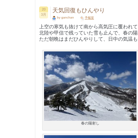
天気回復もひんやり
20
3月
by ganchan
予報室
上空の寒気も抜けて南から高気圧に覆われて
北陸や甲信で残っていた雪も止んで、春の陽
ただ朝晩はまだひんやりして、日中の気温も
春の陽射し