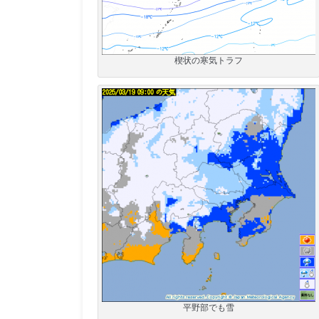
楔状の寒気トラフ
平野部でも雪