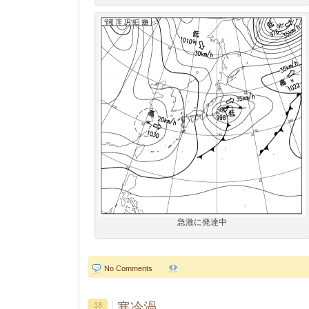
急激に発達中
No Comments
寒冷渦
18