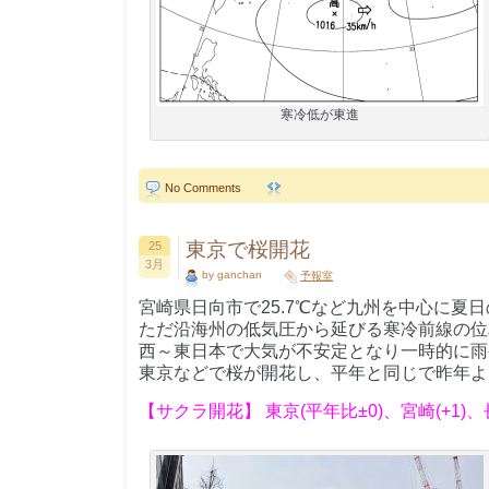
寒冷低が東進
No Comments
東京で桜開花
25
3月
by ganchan
予報室
宮崎県日向市で25.7℃など九州を中心に夏
ただ沿海州の低気圧から延びる寒冷前線の位
西～東日本で大気が不安定となり一時的に雨
東京などで桜が開花し、平年と同じで昨年よ
【サクラ開花】 東京(平年比±0)、宮崎(+1)、長