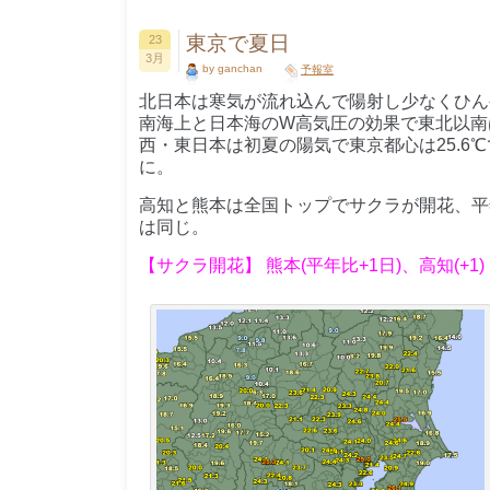
東京で夏日
23
3月
by ganchan
予報室
北日本は寒気が流れ込んで陽射し少なくひん
南海上と日本海のW高気圧の効果で東北以南
西・東日本は初夏の陽気で東京都心は25.6
に。
高知と熊本は全国トップでサクラが開花、平
は同じ。
【サクラ開花】 熊本(平年比+1日)、高知(+1)