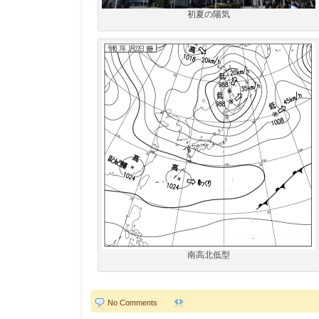
初夏の陽気
南高北低型
No Comments