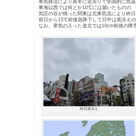
寒気移流により真冬に逆戻りで全国的に気温
東海以西では何とか10℃には届いたものの
気圧の谷が残った関東は北東気流により終日
前日から15℃前後急降下して日中は底冷え
なお、寒気の入った道北では10cm前後の降
終日底冷え