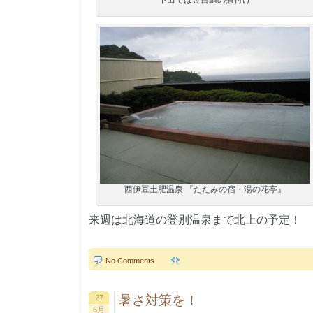
下田では金目鯛の煮付け
西伊豆土肥温泉 『たたみの宿・湯の花亭』
来週は北海道の登別温泉まで北上の予定！
No Comments
暑さ対策を！
27
6月