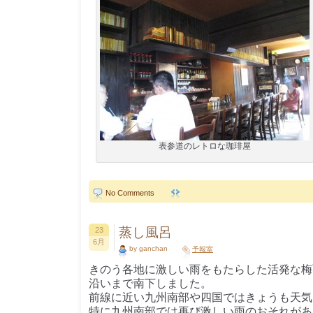
表参道のレトロな珈琲屋
No Comments
蒸し風呂
23
6月
by ganchan
予報室
きのう各地に激しい雨をもたらした活発な梅
沿いまで南下しました。
前線に近い九州南部や四国ではきょうも天気
特に九州南部では再び激しい雨のおそれがあ