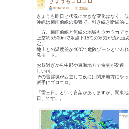
きょうもゴロゴロ
16
6月
by ganchan
予報室
きょうも昨日と状況に大きな変化はなく、似
沖縄は梅雨前線の影響で、引き続き断続的に
一方、梅雨前線と無縁の地域もウカウカでき
上空約5,500mで氷点下15℃の寒気が流れ
定。
地上との温度差が40℃で危険ゾーンといわ
発モード。
お昼過ぎから中部や東海地方で雷雲が発達、岐
しい雨。
その雷雲塊が西進して夜には関東地方にやっ
派手にゴロゴロ。
「雷三日」という言葉がありますが、関東地
日」です。。