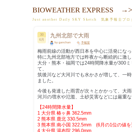
BIOWEATHER EXPRESS →>
Just another Daily SKY Sketch 気象予報士ブ
九州北部で大雨
30
6月
by ganchan
予報室
梅雨前線の活動が西日本を中心に活発になっ
特に九州北部地方では昨夜から断続的に激し
大分・熊本・福岡では24時間降水量が300
て、
筑後川など大河川でも水かさが増して、一時
ました。
今後も発達した雨雲が次々とかかって、大雨
河川の増水や氾濫、土砂災害などには厳重な
【24時間降水量】
1 大分県 椿ヶ鼻 362.5mm
2 熊本県 鹿北 330.5mm
3 熊本県 南小国 322.5mm (6月の1位の値を
4 大分県 湯布院 296.0mm