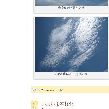
青空復活で暑さ復活
この時期にしては深い青
No Comments
いよいよ本格化
22
6月