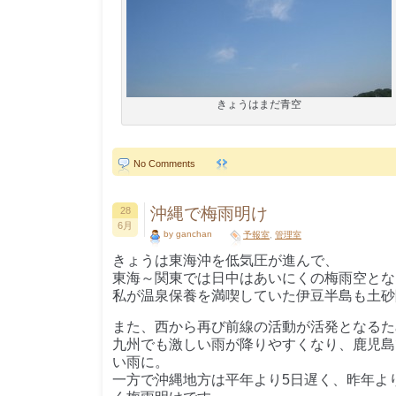
きょうはまだ青空
No Comments
沖縄で梅雨明け
28
6月
by ganchan
予報室
,
管理室
きょうは東海沖を低気圧が進んで、
東海～関東では日中はあいにくの梅雨空とな
私が温泉保養を満喫していた伊豆半島も土砂
また、西から再び前線の活動が活発となるた
九州でも激しい雨が降りやすくなり、鹿児島で
い雨に。
一方で沖縄地方は平年より5日遅く、昨年よ