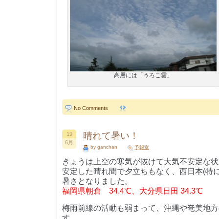
高層には「うろこ雲」
No Comments
晴れて暑い！
19
6月
by ganchan
予報室
きょうは上空の寒気が抜けて大気不安定な状
安定した晴れ間で夕立ちもなく、西日本(特
暑さとなりました。
福岡県朝倉 34.4℃、大分県日田 34.3℃
梅雨前線の活動も弱まって、沖縄や奄美地方
す。