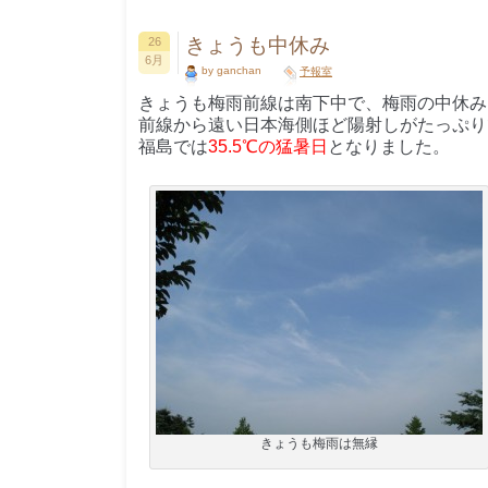
きょうも中休み
26
6月
by ganchan
予報室
きょうも梅雨前線は南下中で、梅雨の中休み
前線から遠い日本海側ほど陽射しがたっぷり
福島では
35.5℃の猛暑日
となりました。
きょうも梅雨は無縁