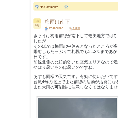
No Comments
梅雨は南下
25
6月
by ganchan
予報室
きょうは梅雨前線が南下して奄美地方では断
したが
そのほかは梅雨の中休みとなったところが多
陽射しもたっぷりで札幌でも31.2℃まであ
日です。
前線北側の比較的乾いた空気エリアなので幾
やはり暑いものは暑いのですね。
あすも同様の天気です。有効に使いたいです
台風4号の北上でまた前線の活動が活発にな
また大雨の可能性に注意しなくてはなりませ