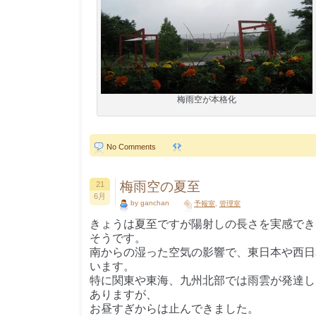
梅雨空が本格化
No Comments
梅雨空の夏至
21
6月
by ganchan
予報室
,
管理室
きょうは夏至ですが陽射しの長さを実感でき
そうです。
南からの湿った空気の影響で、東日本や西日
います。
特に関東や東海、九州北部では雨雲が発達し
ありますが、
お昼すぎからは止んできました。