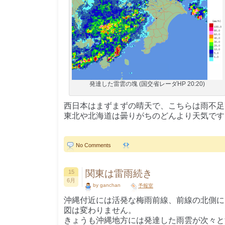
発達した雷雲の塊 (国交省レーダHP 20:20)
西日本はまずまずの晴天で、こちらは雨不足
東北や北海道は曇りがちのどんより天気です
No Comments
関東は雷雨続き
15
6月
by ganchan
予報室
沖縄付近には活発な梅雨前線、前線の北側に
図は変わりません。
きょうも沖縄地方には発達した雨雲が次々と