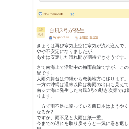
No Comments
台風3号が発生
18
6月
by ganchan
予報室
,
管理室
きょうは再び寒気上空に寒気が流れ込んで、
やや不安定になりましたが、
あすは安定した晴れ間が期待できそうです。
さて南海上で活動中の梅雨前線ですが、この
配です。
大雨の舞台は沖縄から奄美地方に移ります。
一方の沖縄は週末以降は梅雨の出口も見えて
南シナ海に発生した台風3号の動き次第では
ります。
一方で雨不足に陥っている西日本はようやく
なるか?
ですが、雨不足と大雨は紙一重。
今までの遅れを取り戻そうと一気に巻き返し