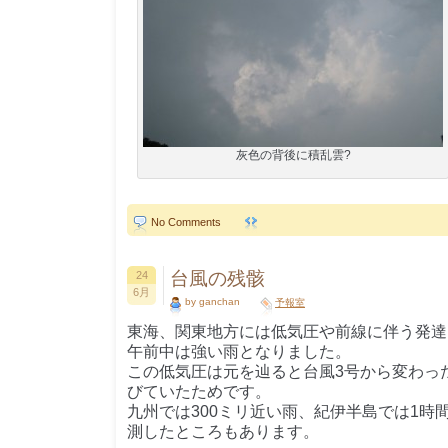
灰色の背後に積乱雲?
No Comments
台風の残骸
24
6月
by ganchan
予報室
東海、関東地方には低気圧や前線に伴う発達
午前中は強い雨となりました。
この低気圧は元を辿ると台風3号から変わっ
びていたためです。
九州では300ミリ近い雨、紀伊半島では1時
測したところもあります。