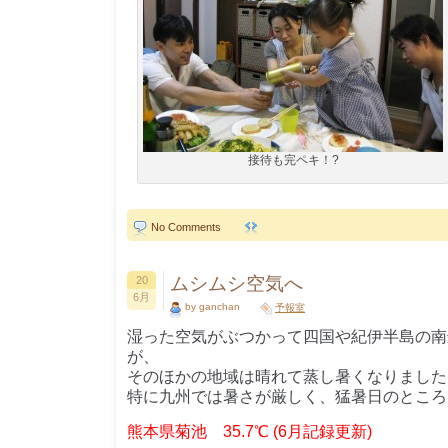
接待も完ペキ！?
No Comments
ムシムシ空気へ
20
6月
by ganchan
予報室
湿った空気がぶつかって四国や紀伊半島の南
が、
そのほかの地域は晴れて蒸し暑くなりました
特に九州では暑さが厳しく、猛暑日のところ
熊本県菊池 35.7℃ (6月記録更新)