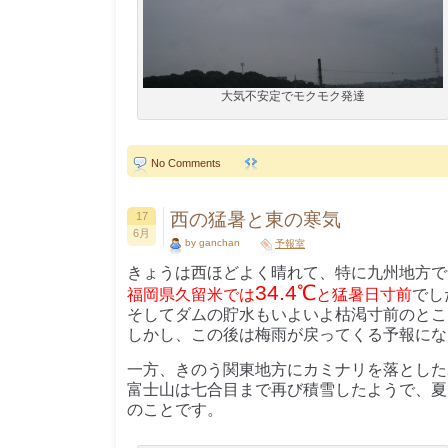
大気不安定でモクモク発達
No Comments
西の猛暑と東の寒気
17
6月
by ganchan
予報室
きょうは西ほどよく晴れて、特に九州地方で
34.4℃
福岡県久留米では
と猛暑日寸前
でし
そしてダムの貯水もいよいよ枯渇寸前のとこ
しかし、この後は梅雨が戻ってくる予報にな
一方、きのう関東地方にカミナリを落とした
富士山は七合目まで再び積雪したようで、夏
のことです。