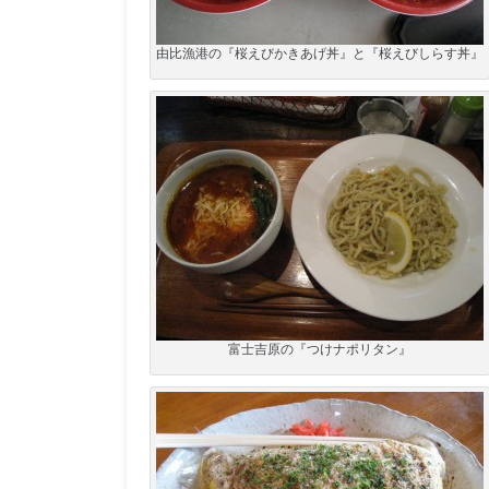
由比漁港の『桜えびかきあげ丼』と『桜えびしらす丼』
富士吉原の『つけナポリタン』