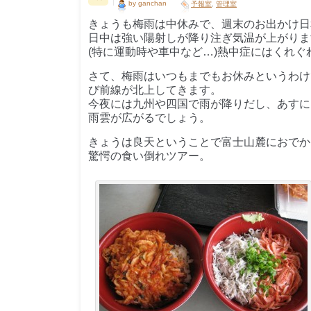
by ganchan
予報室
,
管理室
きょうも梅雨は中休みで、週末のお出かけ日
日中は強い陽射しが降り注ぎ気温が上がりま
(特に運動時や車中など…)熱中症にはくれ
さて、梅雨はいつもまでもお休みというわけ
び前線が北上してきます。
今夜には九州や四国で雨が降りだし、あすに
雨雲が広がるでしょう。
きょうは良天ということで富士山麓におでか
驚愕の食い倒れツアー。