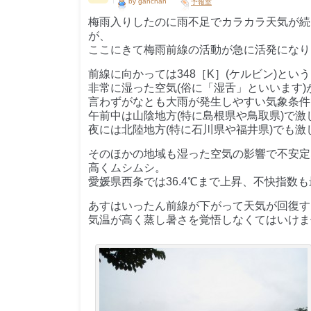
by ganchan
予報室
梅雨入りしたのに雨不足でカラカラ天気が続
が、
ここにきて梅雨前線の活動が急に活発になり
前線に向かっては348［K］(ケルビン)という
非常に湿った空気(俗に「湿舌」といいます)
言わずがなとも大雨が発生しやすい気象条件
午前中は山陰地方(特に島根県や鳥取県)で激
夜には北陸地方(特に石川県や福井県)でも
そのほかの地域も湿った空気の影響で不安定
高くムシムシ。
愛媛県西条では36.4℃まで上昇、不快指数
あすはいったん前線が下がって天気が回復す
気温が高く蒸し暑さを覚悟しなくてはいけま