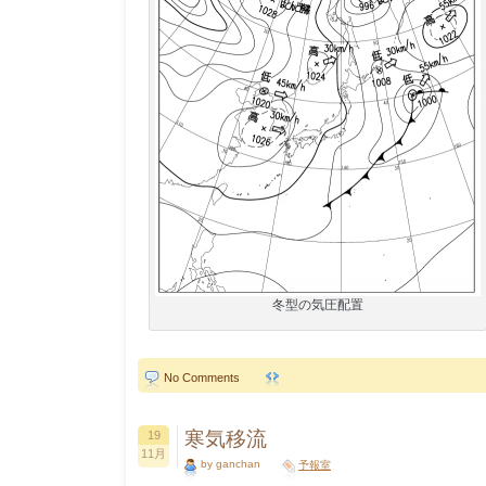
冬型の気圧配置
No Comments
寒気移流
19
11月
by ganchan
予報室