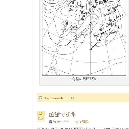
冬型の気圧配置
No Comments
函館で初氷
13
11月
by ganchan
予報室