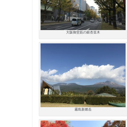
大阪御堂筋の銀杏並木
霧島新燃岳