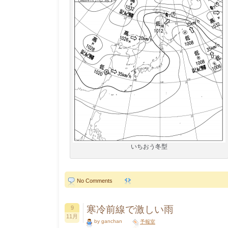
いちおう冬型
No Comments
寒冷前線で激しい雨
9
11月
by ganchan
予報室