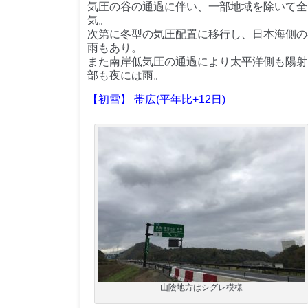
気圧の谷の通過に伴い、一部地域を除いて全
気。
次第に冬型の気圧配置に移行し、日本海側の
雨もあり。
また南岸低気圧の通過により太平洋側も陽射
部も夜には雨。
【初雪】 帯広(平年比+12日)
山陰地方はシグレ模様