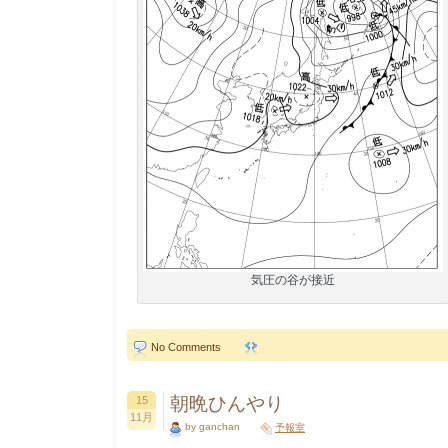
気圧の谷が接近
No Comments
朝晩ひんやり
15
11月
by ganchan
予報室