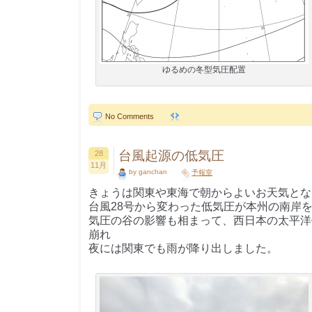
ゆるめの冬型気圧配置
No Comments
台風起源の低気圧
28
11月
by ganchan
予報室
きょうは関東や東海で朝からよいお天気とな
台風28号から変わった低気圧が本州の南岸
気圧の谷の影響も相まって、西日本の太平洋
崩れ
夜には関東でも雨が降り出しました。