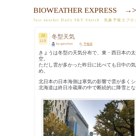
BIOWEATHER EXPRESS →>
Just another Daily SKY Sketch 気象予報士ブ
冬型天気
29
11月
by ganchan
予報室
きょうは冬型の天気分布で、東・西日本の太
空。
ただし雲が多かった昨日に比べても日中の気
め。
北日本の日本海側は寒気の影響で雲が多くシ
北海道は終日冷蔵庫の中で断続的に降雪とな