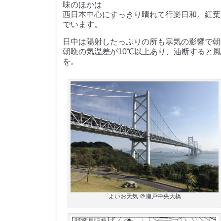
味のほかは
西日本中心にすっきり晴れて行楽日和。紅葉
でいます。
日中は陽射したっぷりの所も寒気の影響で朝
朝晩の気温差が10℃以上あり、油断すると
を。
よいお天気 ＠瀬戸中央大橋