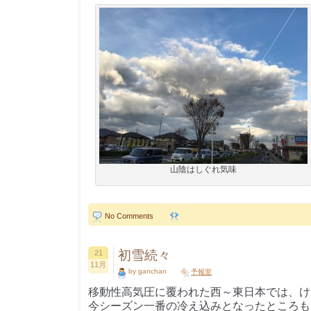
山陰はしぐれ気味
No Comments
初雪続々
21
11月
by ganchan
予報室
移動性高気圧に覆われた西～東日本では、け
今シーズン一番の冷え込みとなったところも