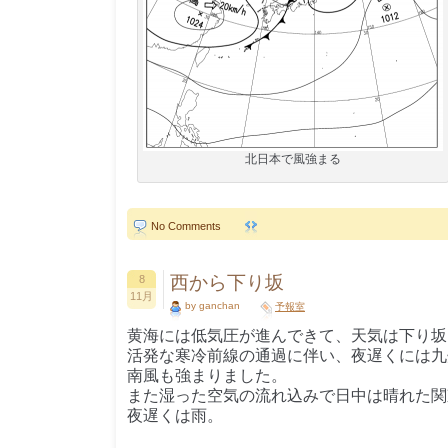
北日本で風強まる
No Comments
西から下り坂
8
11月
by ganchan
予報室
黄海には低気圧が進んできて、天気は下り坂
活発な寒冷前線の通過に伴い、夜遅くには九
南風も強まりました。
また湿った空気の流れ込みで日中は晴れた関
夜遅くは雨。