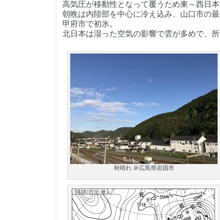
高気圧が移動性となって覆うため東～西日本
朝晩は内陸部を中心に冷え込み、山口市の最低
甲府市で初氷。
北日本は湿った空気の影響で雲が多めで、所
秋晴れ ＠広島県岩国市