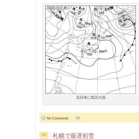
北日本に気圧の谷
No Comments
札幌で最遅初雪
20