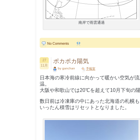
南岸で雨雲通過
No Comments
ポカポカ陽気
27
11月
by ganchan
予報室
日本海の寒冷前線に向かって暖かい空気が流
温。
大阪や和歌山では20℃を超えて10月下旬の
数日前は冷凍庫の中にあった北海道の札幌も
いったん積雪はリセットとなりました。