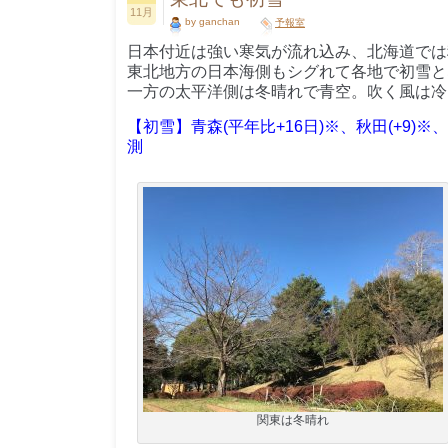
11月
by ganchan
予報室
日本付近は強い寒気が流れ込み、北海道では
東北地方の日本海側もシグれて各地で初雪と
一方の太平洋側は冬晴れで青空。吹く風は冷
【初雪】青森(平年比+16日)※、秋田(+9)※
測
関東は冬晴れ