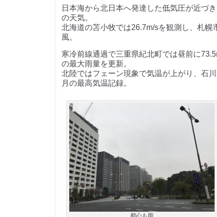
日本海から北日本へ発達した低気圧が近づき
の天気。
北海道の苫小牧では26.7m/sを観測し、札幌
風。
寒冷前線通過で三重県紀北町では昼前に73.5m
の最大雨量を更新。
北陸ではフェーン現象で気温が上がり、石川県小
月の最高気温記録。
都心も雨