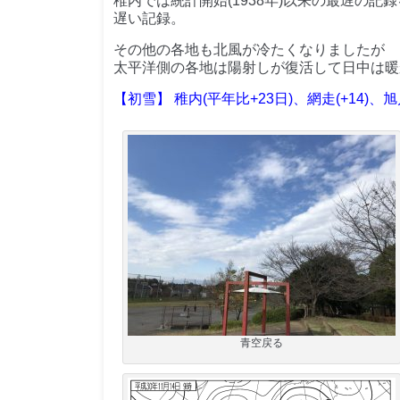
稚内では統計開始(1938年)以来の最遅の記
遅い記録。
その他の各地も北風が冷たくなりましたが
太平洋側の各地は陽射しが復活して日中は暖
【初雪】 稚内(平年比+23日)、網走(+14)、旭川
青空戻る