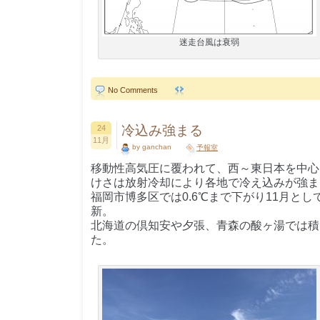
迷走台風は衰弱
No Comments
冷込み強まる
24
11月
by ganchan
予報室
移動性高気圧に覆われて、西～東日本を中心
けさは放射冷却により各地で冷え込みが強ま
福岡市博多区では0.6℃まで下がり11月と
新。
北海道の倶知安や夕張、青森の酸ヶ湯では積雪
た。