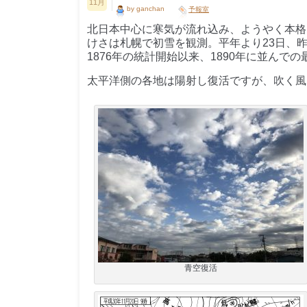
11月
by ganchan
予報室
北日本中心に寒気が流れ込み、ようやく本格
けさは札幌で初雪を観測。平年より23日、昨
1876年の統計開始以来、1890年に並んで
太平洋側の各地は陽射し復活ですが、吹く風
青空復活