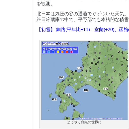
を観測。
北日本は気圧の谷の通過でぐずついた天気。
終日冷蔵庫の中で、平野部でも本格的な積雪
【初雪】 釧路(平年比+11)、室蘭(+20)、函館(+
ようやく白銀の世界に