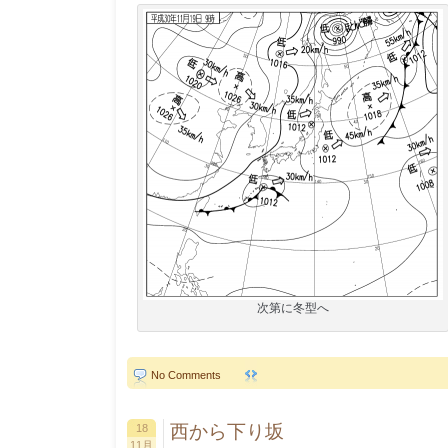
次第に冬型へ
No Comments
西から下り坂
18
11月