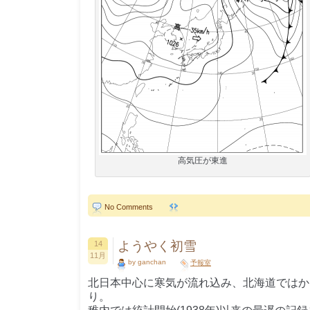
高気圧が東進
No Comments
ようやく初雪
14
11月
by ganchan
予報室
北日本中心に寒気が流れ込み、北海道ではか
り。