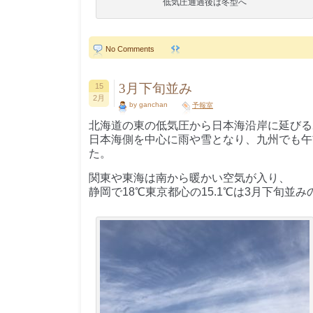
低気圧通過後は冬型へ
No Comments
3月下旬並み
15
2月
by ganchan
予報室
北海道の東の低気圧から日本海沿岸に延びる
日本海側を中心に雨や雪となり、九州でも午
た。
関東や東海は南から暖かい空気が入り、
静岡で18℃東京都心の15.1℃は3月下旬並み