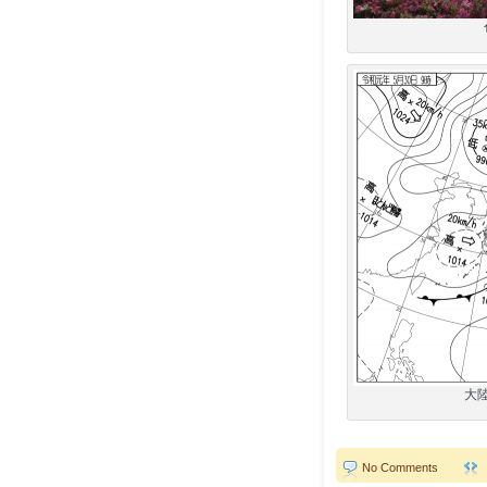
大
No Comments