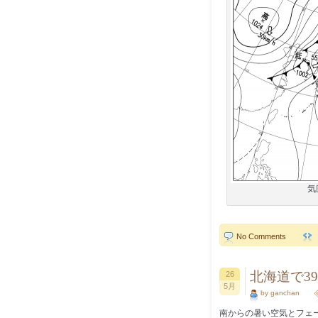
気
No Comments
北海道で39
26
5月
by ganchan
南からの暑い空気とフェ