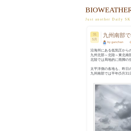
BIOWEATHE
Just another Dail
九州南部で
31
5月
by ganchan
沿海州にある低気圧から
九州北部～北陸～東北南
北陸では局地的に雨脚の
太平洋側の各地も、昨日
九州南部では平年(5月3