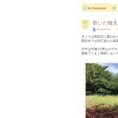
No Comments
乾いた晴天
30
5月
by ganchan
きょうは高気圧に覆われ
西日本では30℃超えの
日中は半袖でOKなので
服装でうまく調節しない