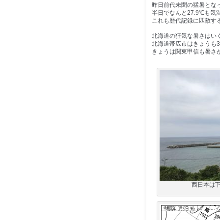
昨日前代未聞の猛暑となっ
半日でなんと27.9℃も
これも歴代記録に匹敵す
北海道の狂気な暑さはい
北海道帯広市はきょうも3
きょうは関東甲信も暑さが
西日本は下