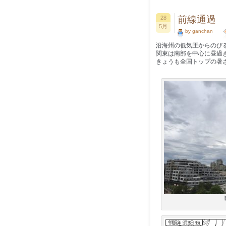
前線通過
28
5月
by ganchan
沿海州の低気圧からのび
関東は南部を中心に昼過ぎ
きょうも全国トップの暑さ