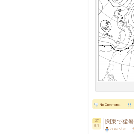
No Comments
関東で猛暑
27
5月
by ganchan