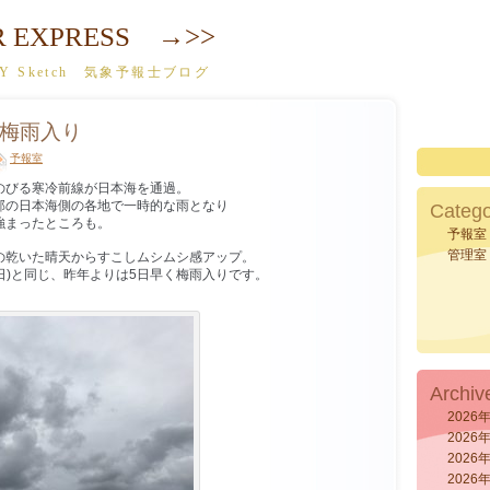
R EXPRESS →>>
y SKY Sketch 気象予報士ブログ
梅雨入り
予報室
のびる寒冷前線が日本海を通過。
部の日本海側の各地で一時的な雨となり
Catego
強まったところも。
予報室
管理室
の乾いた晴天からすこしムシムシ感アップ。
1日)と同じ、昨年よりは5日早く梅雨入りです。
Archiv
2026
2026
2026
2026