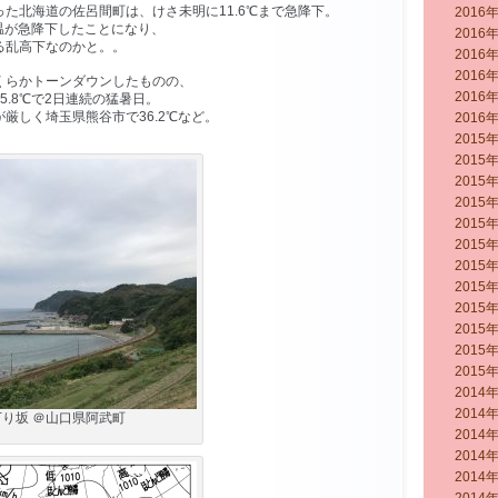
た北海道の佐呂間町は、けさ未明に11.6℃まで急降下。
2016
気温が急降下したことになり、
2016
る乱高下なのかと。。
2016
2016
くらかトーンダウンしたものの、
2016
5.8℃で2日連続の猛暑日。
厳しく埼玉県熊谷市で36.2℃など。
2016
2015
2015
2015
2015
2015
2015
2015
2015
2015
2015
2015
2015
2014
2014
り坂 ＠山口県阿武町
2014
2014
2014