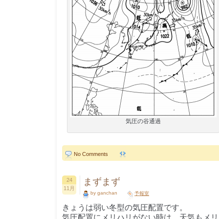
気圧の谷通過
No Comments
まずまず
24
11月
by ganchan
予報室
きょうは弱い冬型の気圧配置です。
気圧配置にメリハリがない時は、天気もメリ