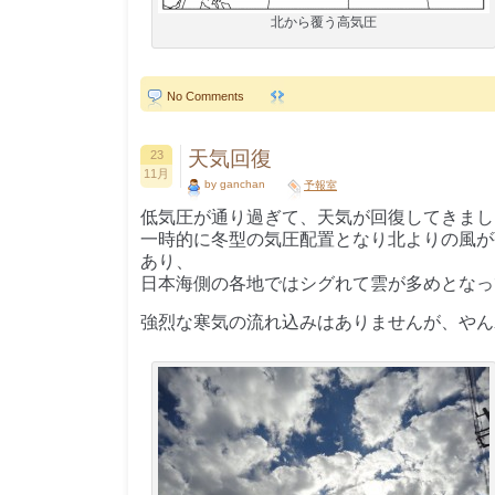
北から覆う高気圧
No Comments
天気回復
23
11月
by ganchan
予報室
低気圧が通り過ぎて、天気が回復してきまし
一時的に冬型の気圧配置となり北よりの風が
あり、
日本海側の各地ではシグれて雲が多めとなっ
強烈な寒気の流れ込みはありませんが、やん