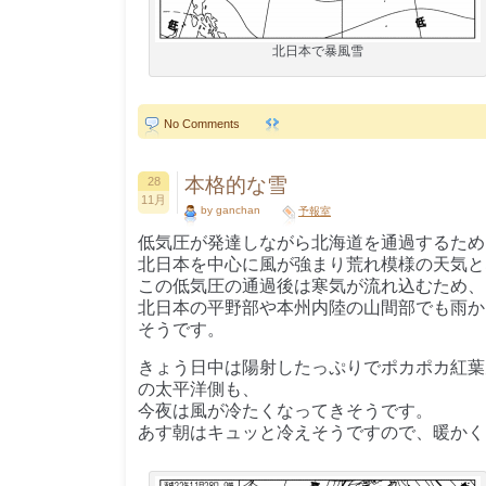
北日本で暴風雪
No Comments
本格的な雪
28
11月
by ganchan
予報室
低気圧が発達しながら北海道を通過するため
北日本を中心に風が強まり荒れ模様の天気と
この低気圧の通過後は寒気が流れ込むため、
北日本の平野部や本州内陸の山間部でも雨か
そうです。
きょう日中は陽射したっぷりでポカポカ紅葉
の太平洋側も、
今夜は風が冷たくなってきそうです。
あす朝はキュッと冷えそうですので、暖かく