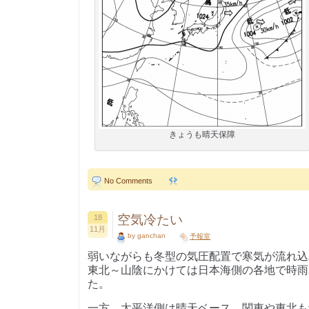
きょうも晴天保障
No Comments
空気冷たい
18
11月
by ganchan
予報室
弱いながらも冬型の気圧配置で寒気が流れ込
東北～山陰にかけては日本海側の各地で時雨
た。
一方、太平洋側は晴天ベース、関東や東北も