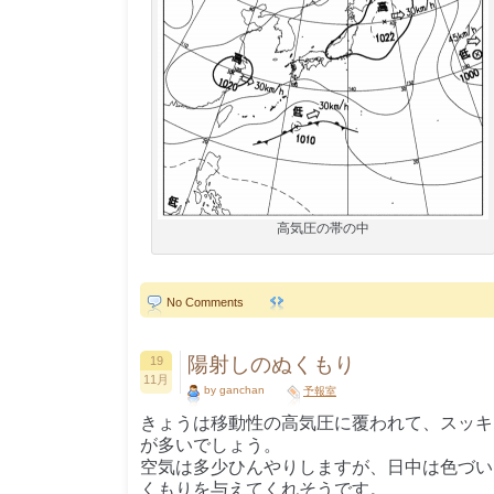
高気圧の帯の中
No Comments
陽射しのぬくもり
19
11月
by ganchan
予報室
きょうは移動性の高気圧に覆われて、スッキ
が多いでしょう。
空気は多少ひんやりしますが、日中は色づい
くもりを与えてくれそうです。