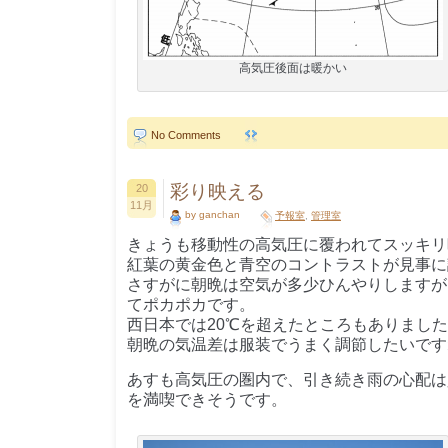
高気圧後面は暖かい
No Comments
彩り映える
20
11月
by ganchan
予報室
,
管理室
きょうも移動性の高気圧に覆われてスッキリ
紅葉の黄金色と青空のコントラストが見事に
さすがに朝晩は空気が多少ひんやりしますが
てポカポカです。
西日本では20℃を超えたところもありまし
朝晩の気温差は服装でうまく調節したいです
あすも高気圧の圏内で、引き続き雨の心配は
を満喫できそうです。