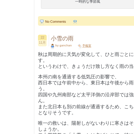
一時的な季節風
No Comments
小雪の雨
22
11月
by ganchan
予報室
秋は周期的に天気が変化して、ひと雨ごとに
す。
というわけで、きょうだけ致し方なく雨の当
本州の南を通過する低気圧の影響で、
西日本では午前中から、東日本は午後から雨
う。
四国や九州南部など太平洋側の沿岸部では強
ん。
また北日本も別の前線が通過するため、こち
となりそうです。
唯一の救いは、陽射しがないわりに寒さはそ
しょうか。