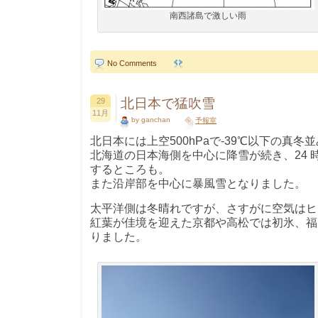
南西諸島で激しい雨
No Comments
北日本で猛吹雪
29
11月
by ganchan
予報室
北日本には上空500hPaで-39℃以下の真冬
北海道の日本海側を中心に降雪が続き、24 時
するところも。
また沿岸部を中心に暴風雪となりました。
太平洋側は冬晴れですが、さすがに空気はヒ
紅葉が佳境を迎えた京都や高松では初氷、福
りました。