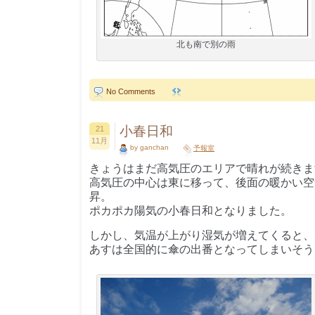
北も南で別の雨
No Comments
小春日和
21
11月
by ganchan
予報室
きょうはまだ高気圧のエリアで晴れが続きま
高気圧の中心は東に移って、後面の暖かい空
昇。
ポカポカ陽気の小春日和となりました。
しかし、気温が上がり湿気が増えてくると、
あすは全国的に傘の出番となってしまいそう