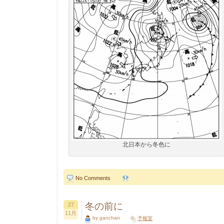
北日本から冬色に
No Comments
冬の前に
27
11月
by ganchan
予報室