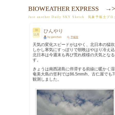
BIOWEATHER EXPRESS →>
Just another Daily SKY Sketch 気象予報士ブ
ひんやり
30
11月
by ganchan
予報室
天気の変化スピードがはやく、北日本の猛吹
しかし寒気にすっぽりで朝晩はやはり冷え込
北日本は今週末も再び荒れ模様の天気となる
す。
きょうは南西諸島に停滞する前線に暖かく湿
奄美大島の笠利では86.5mm/h、古仁屋でも7
観測しました。