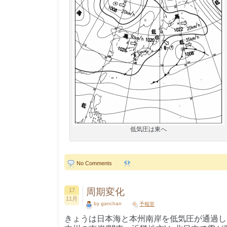
低気圧は東へ
No Comments
周期変化
17
11月
by ganchan
予報室
きょうは日本海と本州南岸を低気圧が通過し