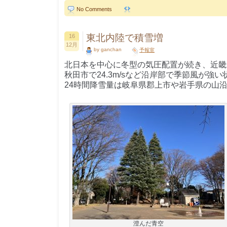
No Comments
東北内陸で積雪増
16
12月
by ganchan
予報室
北日本を中心に冬型の気圧配置が続き、近畿
秋田市で24.3m/sなど沿岸部で季節風が強い
24時間降雪量は岐阜県郡上市や岩手県の山沿
澄んだ青空