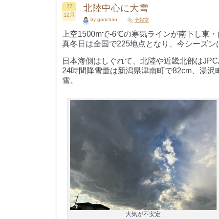
北陸中心に大雪
27
12月
by ganchan
予報室
上空1500mで-6℃の寒気ラインが南下し東
真冬日は全国で225地点となり、今シーズン
日本海側はしぐれて、北陸や近畿北部はJPC
24時間降雪量は新潟県津南町で82cm、湯沢
雪。
大気が不安定