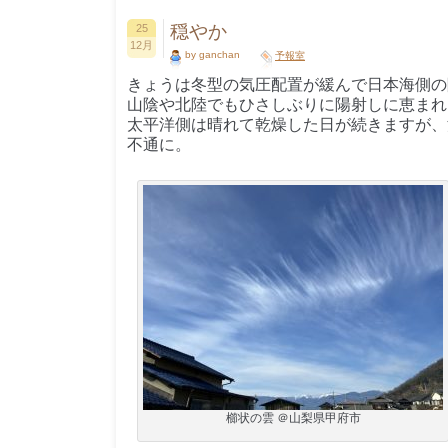
穏やか
25
12月
by ganchan
予報室
きょうは冬型の気圧配置が緩んで日本海側の
山陰や北陸でもひさしぶりに陽射しに恵まれ
太平洋側は晴れて乾燥した日が続きますが、
不通に。
櫛状の雲 ＠山梨県甲府市