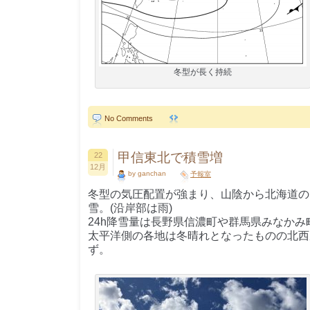
冬型が長く持続
No Comments
甲信東北で積雪増
22
12月
by ganchan
予報室
冬型の気圧配置が強まり、山陰から北海道の
雪。(沿岸部は雨)
24h降雪量は長野県信濃町や群馬県みなかみ町
太平洋側の各地は冬晴れとなったものの北西
ず。