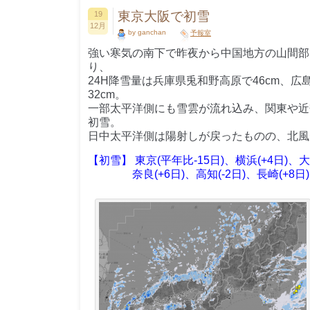
東京大阪で初雪
19
12月
by ganchan
予報室
強い寒気の南下で昨夜から中国地方の山間部
り、
24H降雪量は兵庫県兎和野高原で46cm、
32cm。
一部太平洋側にも雪雲が流れ込み、関東や近
初雪。
日中太平洋側は陽射しが戻ったものの、北風
【初雪】 東京(平年比-15日)、横浜(+4日)、大阪
奈良(+6日)、高知(-2日)、長崎(+8日)、