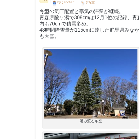
by ganchan
予報室
冬型の気圧配置と寒気の滞留が継続。
青森県酸ケ湯で308cmは12月1位の記録、青
内も70cmで積雪多め。
48時間降雪量が115cmに達した群馬県み
も大雪。
澄み渡る冬空