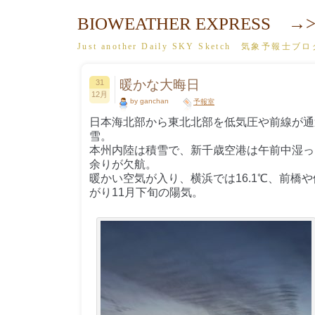
BIOWEATHER EXPRESS →>
Just another Daily SKY Sketch 気象予報士ブ
暖かな大晦日
31
12月
by ganchan
予報室
日本海北部から東北北部を低気圧や前線が通
雪。
本州内陸は積雪で、新千歳空港は午前中湿った
余りが欠航。
暖かい空気が入り、横浜では16.1℃、前橋や
がり11月下旬の陽気。