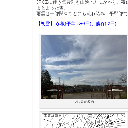
JPCZに伴う雪雲列も山陰地方にかかり、夜
まとまった雪。
雨雲は一部関東などにも流れ込み、平野部で
【初雪】 彦根(平年比+8日)、熊谷(-2日)
少し雲が多め