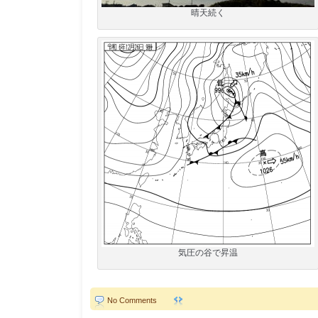
晴天続く
気圧の谷で昇温
No Comments