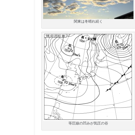
関東は冬晴れ続く
等圧線の凹みが気圧の谷