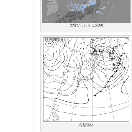
雪雲びっしり (15:00)
冬型強化