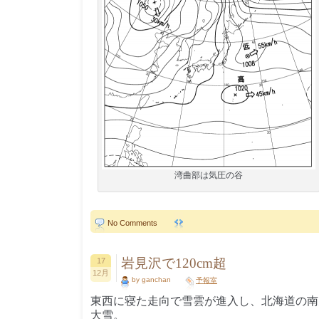
湾曲部は気圧の谷
No Comments
岩見沢で120cm超
17
12月
by ganchan
予報室
東西に寝た走向で雪雲が進入し、北海道の南
大雪。