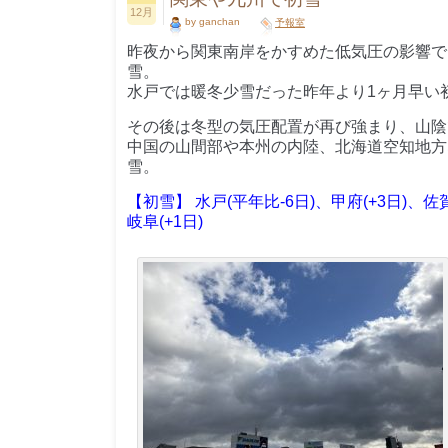
12月
by ganchan
予報室
昨夜から関東南岸をかすめた低気圧の影響で
雪。
水戸では暖冬少雪だった昨年より1ヶ月早い
その後は冬型の気圧配置が再び強まり、山陰
中国の山間部や本州の内陸、北海道空知地方など
雪。
【初雪】 水戸(平年比-6日)、甲府(+3日)、佐賀
岐阜(+1日)