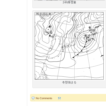
24h降雪量
冬型強まる
No Comments