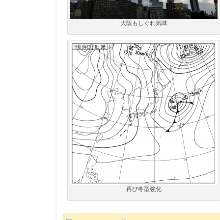
大阪もしぐれ気味
再び冬型強化