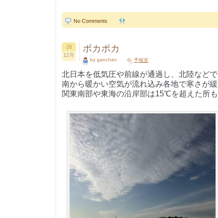
No Comments
ポカポカ
26
12月
by ganchan
予報室
北日本を低気圧や前線が通過し、北陸などで
南から暖かい空気が流れ込み各地で寒さが緩
関東南部や東海の沿岸部は15℃を超えた所