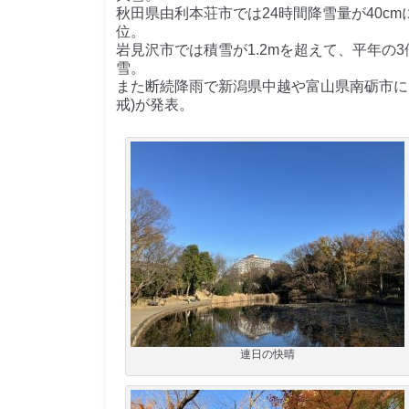
秋田県由利本荘市では24時間降雪量が40cm
位。
岩見沢市では積雪が1.2mを超えて、平年の
雪。
また断続降雨で新潟県中越や富山県南砺市に
戒)が発表。
連日の快晴