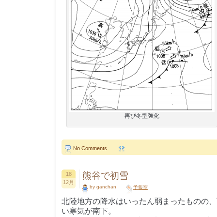
再び冬型強化
No Comments
熊谷で初雪
18
12月
by ganchan
予報室
北陸地方の降水はいったん弱まったものの、
い寒気が南下。