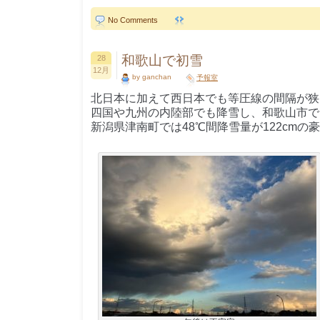
No Comments
和歌山で初雪
28
12月
by ganchan
予報室
北日本に加えて西日本でも等圧線の間隔が狭
四国や九州の内陸部でも降雪し、和歌山市で
新潟県津南町では48℃間降雪量が122cmの