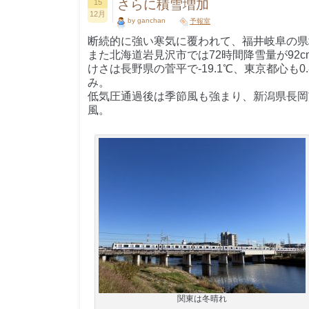
さらに積雪増加
15
12月
by ganchan
予報室
断続的に強い寒気に覆われて、福井岐阜の県
また北海道岩見沢市では72時間降雪量が92
けさは長野県の菅平で-19.1℃、東京都心も0
み。
低気圧通過後は季節風も強まり、新潟県長岡市寺
風。
関東は冬晴れ