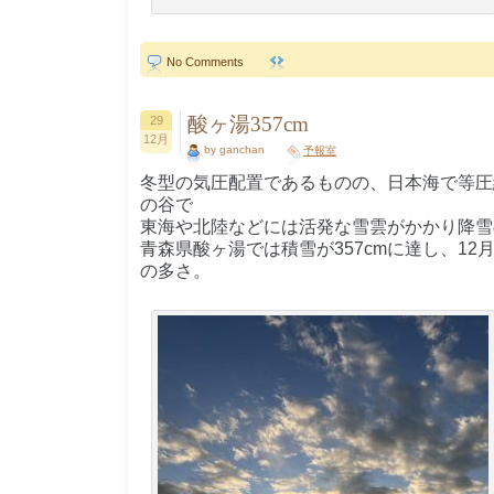
No Comments
酸ヶ湯357cm
29
12月
by ganchan
予報室
冬型の気圧配置であるものの、日本海で等圧
の谷で
東海や北陸などには活発な雪雲がかかり降雪
青森県酸ヶ湯では積雪が357cmに達し、12
の多さ。