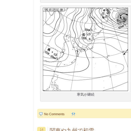
寒気が継続
No Comments
関東や九州で初雪
14