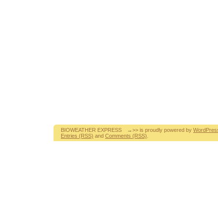
BIOWEATHER EXPRESS →>> is proudly powered by
WordPres
Entries (RSS)
and
Comments (RSS)
.