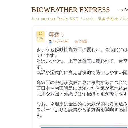
BIOWEATHER EXPRESS →>
Just another Daily SKY Sketch 気象予報士ブ
薄曇り
13
10月
by ganchan
予報室
きょうも移動性高気圧に覆われ、全般的には
ています。
とはいいつつ、上空は薄雲に覆われて、青空
す。
気温や湿度的に言えば快適で過ごしやすい陽
高気圧の中心が次第に東に移動するにつれて
西日本～南西諸島には湿った空気が流れ込み
九州や四国・沖縄では午後ほど雨が降りやす
なお、今週末は全国的に天気が崩れる見込み
スポーツよりも読書や食欲方面を満喫する計
ん。