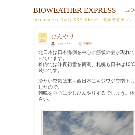
BIOWEATHER EXPRESS →>
Just another Daily SKY Sketch 気象予報士ブ
ひんやり
18
10月
by ganchan
予報室
北日本は日本海側を中心に筋状の雲が現れて
っています。
稚内では昨夜初雪を観測、札幌も日中は10
装いです。
冷たい空気は東～西日本にもジワジワ南下し
したので、
朝晩を中心に少しひんやりするでしょう。体
さい。