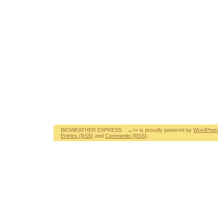
BIOWEATHER EXPRESS →>> is proudly powered by
WordPres
Entries (RSS)
and
Comments (RSS)
.