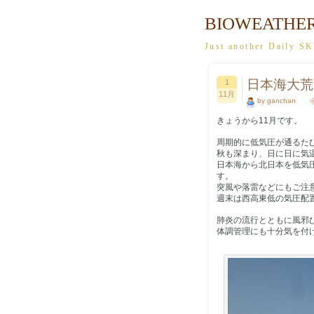
BIOWEATHE
Just another Dail
日本海大荒
1
11月
by ganchan
きょうから11月です。
周期的に低気圧が通るた
秋も深まり、日に日に気
日本海から北日本を低気
す。
突風や落雷などにもご注
週末は西高東低の気圧配
肺炎の流行とともに風邪
体調管理にも十分気を付