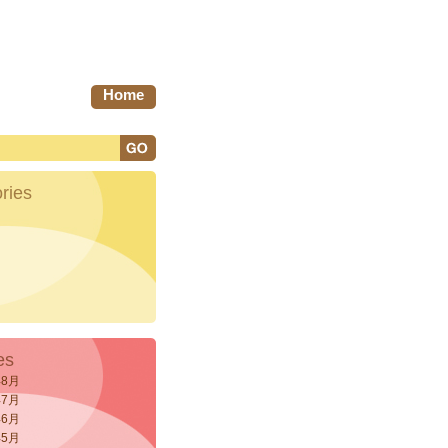
Home
ries
es
年8月
年7月
年6月
年5月