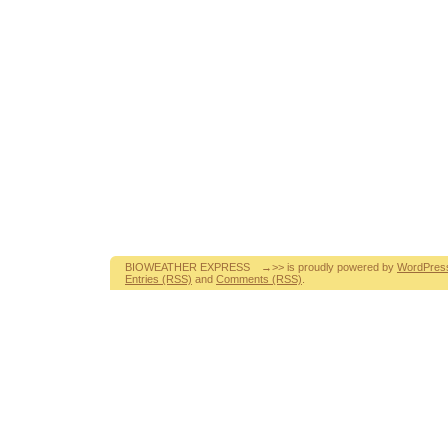
BIOWEATHER EXPRESS →>> is proudly powered by
WordPres
Entries (RSS)
and
Comments (RSS)
.