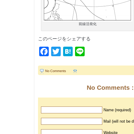
前線活発化
このページをシェアする
Facebook
Twitter
Hatena
Line
No Comments
No Comments :
Name (required)
Mail (will not be 
Website