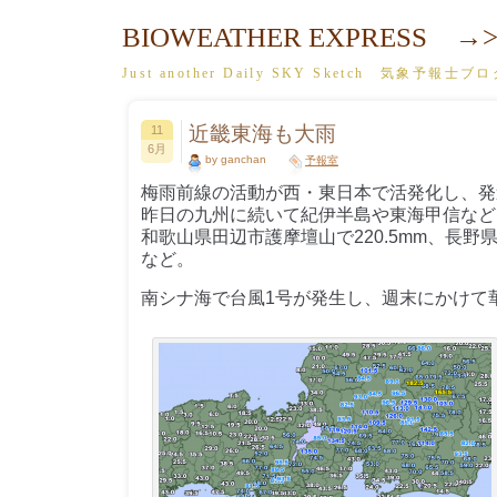
BIOWEATHER EXPRESS →>
Just another Daily SKY Sketch 気象予報士ブ
近畿東海も大雨
11
6月
by ganchan
予報室
梅雨前線の活動が西・東日本で活発化し、発
昨日の九州に続いて紀伊半島や東海甲信などで
和歌山県田辺市護摩壇山で220.5mm、長野県
など。
南シナ海で台風1号が発生し、週末にかけて