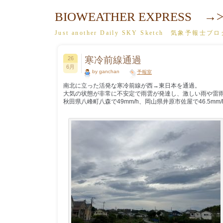
BIOWEATHER EXPRESS →>
Just another Daily SKY Sketch 気象予報士ブ
寒冷前線通過
26
6月
by ganchan
予報室
南北に立った活発な寒冷前線が西→東日本を通過。
大気の状態が非常に不安定で雨雲が発達し、激しい雨や雷
秋田県八峰町八森で49mm/h、岡山県井原市佐屋で46.5mm/