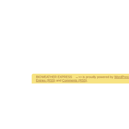
BIOWEATHER EXPRESS →>> is proudly powered by
WordPres
Entries (RSS)
and
Comments (RSS)
.