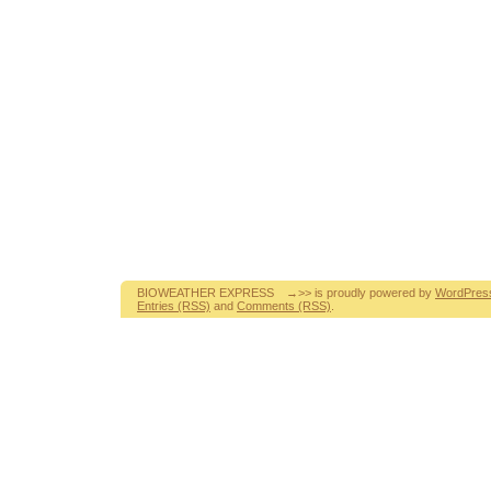
BIOWEATHER EXPRESS →>> is proudly powered by
WordPres
Entries (RSS)
and
Comments (RSS)
.