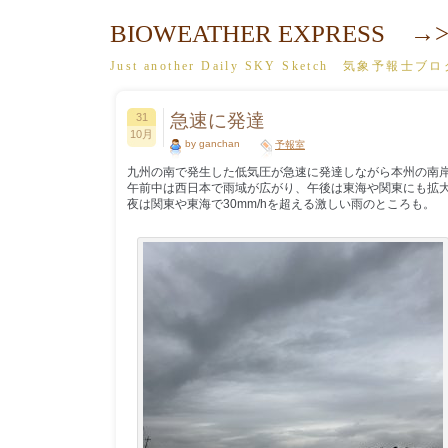
BIOWEATHER EXPRESS →>
Just another Daily SKY Sketch 気象予報士ブ
急速に発達
31
10月
by ganchan
予報室
九州の南で発生した低気圧が急速に発達しながら本州の南
午前中は西日本で雨域が広がり、午後は東海や関東にも拡
夜は関東や東海で30mm/hを超える激しい雨のところも。