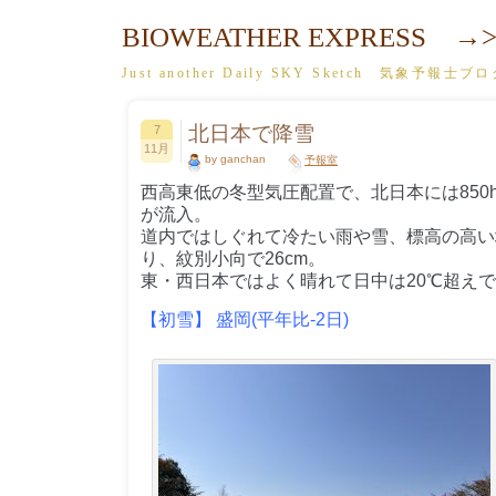
BIOWEATHER EXPRESS →>
Just another Daily SKY Sketch 気象予報士ブ
北日本で降雪
7
11月
by ganchan
予報室
西高東低の冬型気圧配置で、北日本には850h
が流入。
道内ではしぐれて冷たい雨や雪、標高の高い
り、紋別小向で26cm。
東・西日本ではよく晴れて日中は20℃超え
【初雪】 盛岡(平年比-2日)