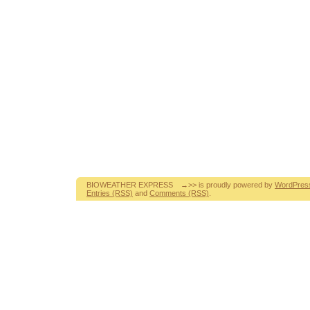
BIOWEATHER EXPRESS →>> is proudly powered by
WordPres
Entries (RSS)
and
Comments (RSS)
.