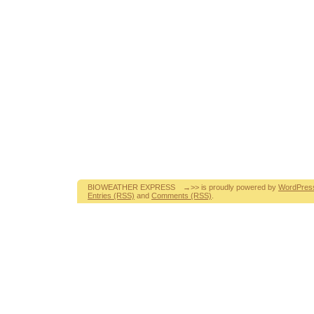
BIOWEATHER EXPRESS →>> is proudly powered by
WordPres
Entries (RSS)
and
Comments (RSS)
.