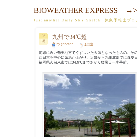
BIOWEATHER EXPRESS →>
Just another Daily SKY Sketch 気象予報士ブ
九州で34℃超
25
5月
by ganchan
予報室
前線に近い奄美地方でぐずついた天気となったものの、そ
西日本を中心に気温が上がり、近畿から九州北部では真夏
福岡県久留米市では34.9℃まであがり猛暑日一歩手前。