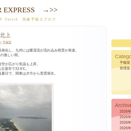
R EXPRESS →>>
y SKY Sketch 気象予報士ブログ
北上
予報室
活発化し、九州には暖湿流が流れ込み雨雲が発達。
hの激しい雨。
Catego
予報室
青空が広がり気温も上昇。
管理室
古屋市で33.6℃。
真夏日で、関東は夕方から雷雲発生。
Archiv
2026
2026
2026
2026