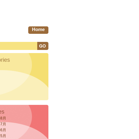
Home
ries
es
年8月
年7月
年6月
年5月