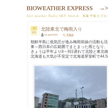
BIOWEATHER EXPRESS →>
Just another Daily SKY Sketch 気象予報士ブ
北陸東北で梅雨入り
20
6月
by ganchan
予報室
朝鮮半島に低気圧が進み梅雨前線の活動も活
東～西日本の広範囲でまとまった雨となり、
きょうは平年より8～9日遅れて北陸と東北
北海道も大気が不安定で北海道芽室町で44.5