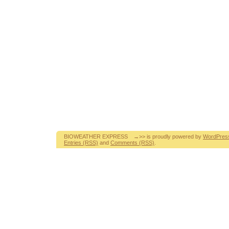
BIOWEATHER EXPRESS →>> is proudly powered by
WordPres
Entries (RSS)
and
Comments (RSS)
.