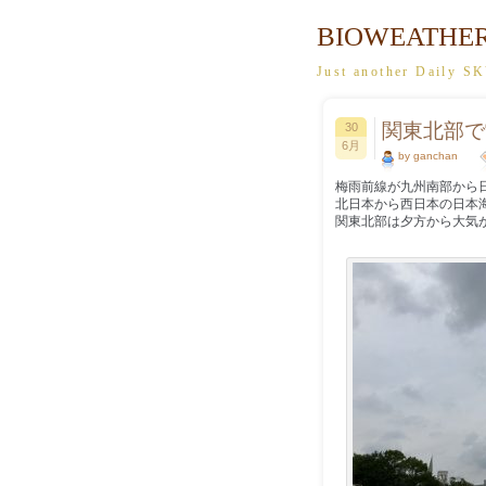
BIOWEATHE
Just another Dail
関東北部で
30
6月
by ganchan
梅雨前線が九州南部から
北日本から西日本の日本海
関東北部は夕方から大気が