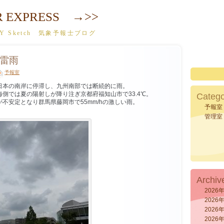
R EXPRESS →>>
y SKY Sketch 気象予報士ブログ
雷雨
予報室
日本の南岸に停滞し、九州南部では断続的に雨。
側では夏の陽射しが降り注ぎ京都府福知山市で33.4℃。
Catego
不安定となり群馬県藤岡市で55mm/hの激しい雨。
予報室
管理室
Archiv
2026
2026
2026
2026